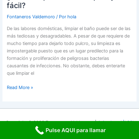
rápido
fácil?
y
fácil?
Fontaneros Valdemoro
/ Por
hola
De las labores domésticas, limpiar el baño puede ser de las
más tediosas y desagradables. A pesar de que requiere de
mucho tiempo para dejarlo todo pulcro, su limpieza es
impostergable puesto que es un lugar predilecto para la
formación y proliferación de peligrosas bacterias
causantes de infecciones. No obstante, debes enterarte
que limpiar el
¿Cómo
Read More »
limpiar
el
baño
rápido
Copyright © 2026 Fontaneros Valdemoro |
Aviso Legal |LSSI
y
Pulse AQUI para llamar
fácil?