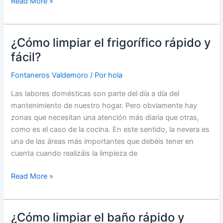
Consejos
Read More »
para
el
mantenimiento
¿Cómo limpiar el frigorífico rápido y
del
fácil?
termo
eléctrico
Fontaneros Valdemoro
/ Por
hola
Las labores domésticas son parte del día a día del
mantenimiento de nuestro hogar. Pero obviamente hay
zonas que necesitan una atención más diaria que otras,
como es el caso de la cocina. En este sentido, la nevera es
una de las áreas más importantes que debéis tener en
cuenta cuando realizáis la limpieza de
¿Cómo
Read More »
limpiar
el
frigorífico
¿Cómo limpiar el baño rápido y