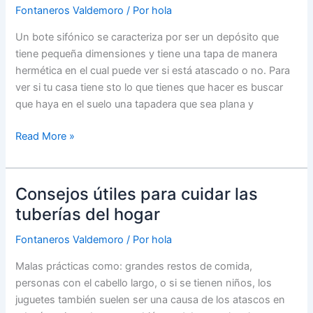
a
Fontaneros Valdemoro
/ Por
hola
la
Un bote sifónico se caracteriza por ser un depósito que
mala
tiene pequeña dimensiones y tiene una tapa de manera
gestión
hermética en el cual puede ver si está atascado o no. Para
del
ver si tu casa tiene sto lo que tienes que hacer es buscar
agua
que haya en el suelo una tapadera que sea plana y
potable
y
Bote
Read More »
al
sifónico
inadecuado
tratamiento
Consejos útiles para cuidar las
de
tuberías del hogar
las
aguas
Fontaneros Valdemoro
/ Por
hola
negras
Malas prácticas como: grandes restos de comida,
personas con el cabello largo, o si se tienen niños, los
juguetes también suelen ser una causa de los atascos en