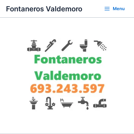
Omitir
Fontaneros Valdemoro
Menu
e
ir
al
contenido