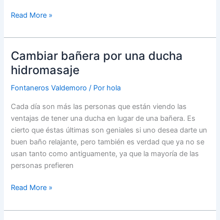
Cambia
Read More »
el
grifo
de
Cambiar bañera por una ducha
manera
hidromasaje
fácil
Fontaneros Valdemoro
/ Por
hola
Cada día son más las personas que están viendo las
ventajas de tener una ducha en lugar de una bañera. Es
cierto que éstas últimas son geniales si uno desea darte un
buen baño relajante, pero también es verdad que ya no se
usan tanto como antiguamente, ya que la mayoría de las
personas prefieren
Cambiar
Read More »
bañera
por