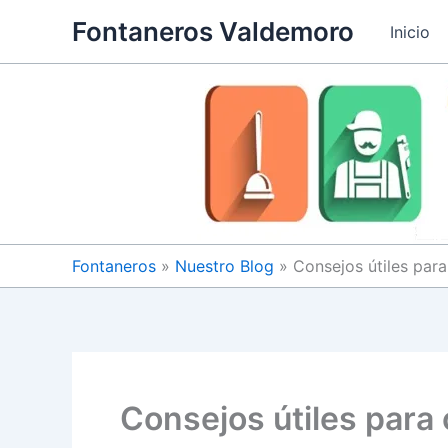
Omitir
Fontaneros Valdemoro
Inicio
e
ir
al
contenido
Fontaneros
»
Nuestro Blog
»
Consejos útiles para
Consejos útiles para 